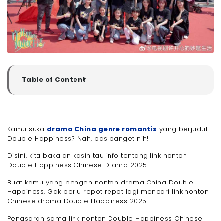
Table of Content
▼
Sinopsis Chinese Drama Double Happiness
Dimana Kita Bisa Nonton Drama China Double
Happiness Full Episode?
Kamu suka
- 1. JSTV / Jiangsu Television
drama China genre romantis
yang berjudul
Double Happiness? Nah, pas banget nih!
- 2. Tencent Video
Link Nonton Drama China Double Happiness 2025 Sub
Disini, kita bakalan kasih tau info tentang link nonton
Indo
Double Happiness Chinese Drama 2025.
Cobain Streaming Film/Drama Apapun dengan
Kualitas HD Menggunakan WiFi dari Megavision!
Buat kamu yang pengen nonton drama China Double
Jaringan Simetris, Tanpa Hambatan & Harga
Happiness, Gak perlu repot repot lagi mencari link nonton
Terjangkau!
Chinese drama Double Happiness 2025.
- Akhir Kata
Penasaran sama link nonton Double Happiness Chinese