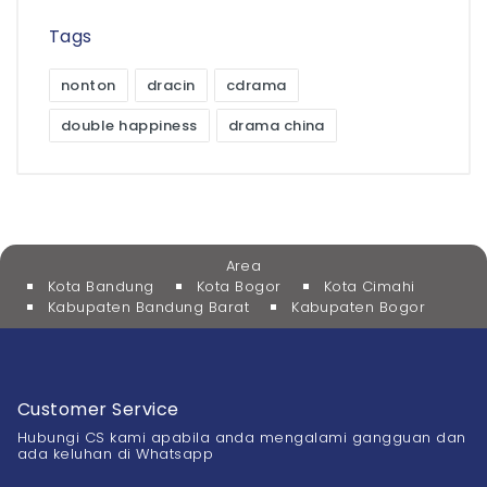
Tags
nonton
dracin
cdrama
double happiness
drama china
Area
Kota Bandung
Kota Bogor
Kota Cimahi
Kabupaten Bandung Barat
Kabupaten Bogor
Customer Service
Hubungi CS kami apabila anda mengalami gangguan dan
ada keluhan di Whatsapp