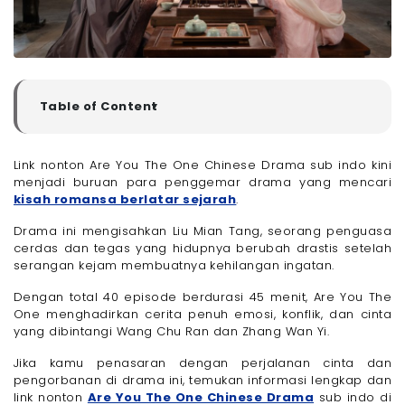
Table of Content
▼
Profil Drama China Are You The One
Link Nonton Are You The One Chinese Drama
Link nonton Are You The One Chinese Drama sub indo kini
menjadi buruan para penggemar drama yang mencari
Mau Nonton Are You The One Chinese Drama Tanpa
Buffering? Pakai Paket Internet 30 + 40 Mbps dari
kisah romansa berlatar sejarah
.
Megavision, Kecepatan Internetnya Luar Biasa!
Drama ini mengisahkan Liu Mian Tang, seorang penguasa
Akhir Kata
cerdas dan tegas yang hidupnya berubah drastis setelah
serangan kejam membuatnya kehilangan ingatan.
Dengan total 40 episode berdurasi 45 menit, Are You The
One menghadirkan cerita penuh emosi, konflik, dan cinta
yang dibintangi Wang Chu Ran dan Zhang Wan Yi.
Jika kamu penasaran dengan perjalanan cinta dan
pengorbanan di drama ini, temukan informasi lengkap dan
link nonton
Are You The One Chinese Drama
sub indo di