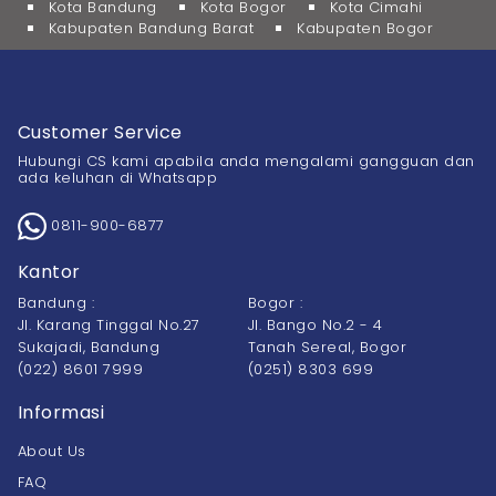
Kota Bandung
Kota Bogor
Kota Cimahi
Kabupaten Bandung Barat
Kabupaten Bogor
Customer Service
Hubungi CS kami apabila anda mengalami gangguan dan
ada keluhan di Whatsapp
0811-900-6877
Kantor
Bandung :
Bogor :
Jl. Karang Tinggal No.27
Jl. Bango No.2 - 4
Sukajadi, Bandung
Tanah Sereal, Bogor
(022) 8601 7999
(0251) 8303 699
Informasi
About Us
FAQ