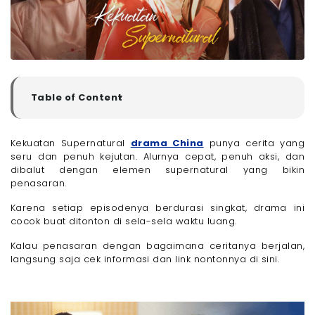
Table of Content
▼
Sinopsis Kekuatan Supranatural Drama China
Cara Nonton Kekuatan Supranatural Drama China
Kekuatan Supernatural
drama China
punya cerita yang
seru dan penuh kejutan. Alurnya cepat, penuh aksi, dan
Link Nonton Kekuatan Supranatural Drama China
dibalut dengan elemen supernatural yang bikin
Bebas Nonton Drama & Film Favorit Tanpa
penasaran.
Gangguan dengan Paket Internet Only Megavision!
Karena setiap episodenya berdurasi singkat, drama ini
cocok buat ditonton di sela-sela waktu luang.
Kalau penasaran dengan bagaimana ceritanya berjalan,
langsung saja cek informasi dan link nontonnya di sini.