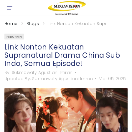
×
Home
Blogs
Link Nonton Kekuatan Supranatural D
HIBURAN
Link Nonton Kekuatan
Supranatural Drama China Sub
Indo, Semua Episode!
By:
Sukmawaty Agustiani Imran
Updated By:
Sukmawaty Agustiani Imran
Mar 05, 2025