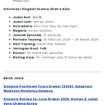
masa lalu
Informasi Singkat Drama
Siren’s Kiss:
Judul Asli:
세이렌
Judul Lain:
Seiren, Siren
Sutradara:
Kim Chul Gyu, So Jae Hyun
Negara:
Korea Selatan
Jumlah Episode:
12 episode
Periode Tayang:
16 Februari 2026 – 24 Maret 2026
Hari Tayang:
Senin dan Selasa
Jaringan Asal:
tvN
Durasi:
60 menit per episode
Rating Usia:
15+ (remaja usia 15 tahun ke atas)
BACA JUGA:
Sinopsis Positively Yours Drakor (2026), Adaptasi
Webtoon Romansa Dewasa
Sinopsis Recipe for Love Drakor 2026, Romeo & Juliet
Versi Drama Korea