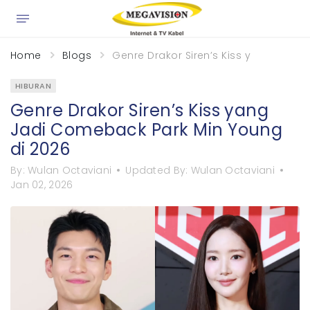
×
Home
Blogs
Genre Drakor Siren’s Kiss yang Jadi
HIBURAN
Genre Drakor Siren’s Kiss yang
Jadi Comeback Park Min Young
di 2026
By:
Wulan Octaviani
Updated By:
Wulan Octaviani
Jan 02, 2026