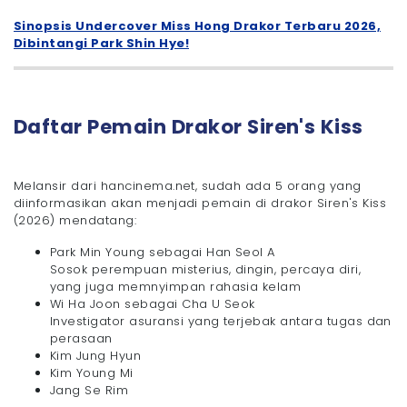
Sinopsis Undercover Miss Hong Drakor Terbaru 2026,
Dibintangi Park Shin Hye!
Daftar Pemain Drakor Siren's Kiss
Melansir dari hancinema.net, sudah ada 5 orang yang
diinformasikan akan menjadi pemain di drakor Siren's Kiss
(2026) mendatang:
Park Min Young sebagai Han Seol A
Sosok perempuan misterius, dingin, percaya diri,
yang juga memnyimpan rahasia kelam
Wi Ha Joon sebagai Cha U Seok
Investigator asuransi yang terjebak antara tugas dan
perasaan
Kim Jung Hyun
Kim Young Mi
Jang Se Rim