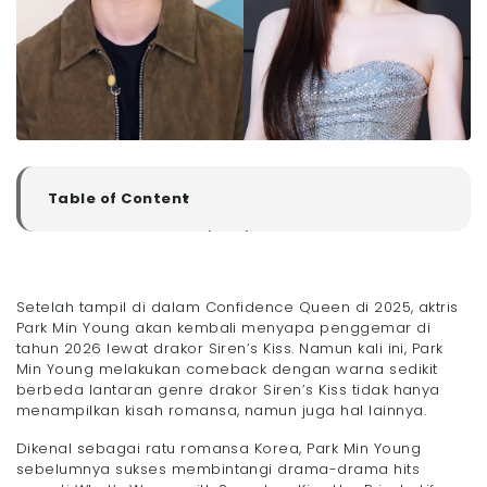
Table of Content
▼
Sinopsis Siren's Kiss (2026)
Genre Drakor Siren's Kiss & Informasi Singkat Drama
Daftar Pemain Drakor Siren's Kiss
Setelah tampil di dalam Confidence Queen di 2025, aktris
Siren’s Kiss Siap Tayang, Megavision Siap Temani
Park Min Young akan kembali menyapa penggemar di
Maraton Drakor
tahun 2026 lewat drakor Siren’s Kiss. Namun kali ini, Park
Min Young melakukan comeback dengan warna sedikit
berbeda lantaran genre drakor Siren’s Kiss tidak hanya
menampilkan kisah romansa, namun juga hal lainnya.
Dikenal sebagai ratu romansa Korea, Park Min Young
sebelumnya sukses membintangi drama-drama hits