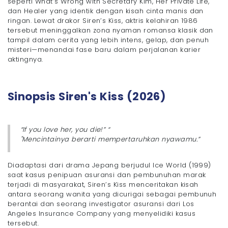
seperti What’s Wrong with Secretary Kim, Her Private Life,
dan Healer yang identik dengan kisah cinta manis dan
ringan. Lewat drakor Siren’s Kiss, aktris kelahiran 1986
tersebut meninggalkan zona nyaman romansa klasik dan
tampil dalam cerita yang lebih intens, gelap, dan penuh
misteri—menandai fase baru dalam perjalanan karier
aktingnya.
Sinopsis Siren's Kiss (2026)
“If you love her, you die!” “
"Mencintainya berarti mempertaruhkan nyawamu.”
Diadaptasi dari drama Jepang berjudul Ice World (1999)
saat kasus penipuan asuransi dan pembunuhan marak
terjadi di masyarakat, Siren’s Kiss menceritakan kisah
antara seorang wanita yang dicurigai sebagai pembunuh
berantai dan seorang investigator asuransi dari Los
Angeles Insurance Company yang menyelidiki kasus
tersebut.