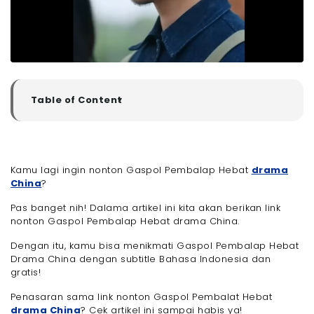
Table of Content
▼
Sinopsis Gaspol Pembalap Drama China
Kenapa Kamu Harus Nonton Drama China Gaspol
Pembalap Hebat?
Kamu lagi ingin nonton Gaspol Pembalap Hebat
- 1. Cerita yang Menegangkan dan Penuh Emosi
drama
China
?
- 2. Tema Kedua Kesempatan yang Menginspirasi
- 3. Karakter yang Kuat dan Relatable
Pas banget nih! Dalama artikel ini kita akan berikan link
- 4. Aksi Balapan yang Seru dan Realistis
nonton Gaspol Pembalap Hebat drama China.
- 5. Pesan Moral yang Kuat
Dengan itu, kamu bisa menikmati Gaspol Pembalap Hebat
Link Nonton Gaspol Pembalap Hebat Drama China
Drama China dengan subtitle Bahasa Indonesia dan
Ingin Nonton Drama ini Dengan Kualitas Streaming
gratis!
Lancar Tanpa Buffering?
Penasaran sama link nonton Gaspol Pembalat Hebat
Akhir Kata
drama China
? Cek artikel ini sampai habis ya!