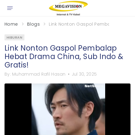
×
Home
Blogs
Link Nonton Gaspol Pembalap Hebat D
HIBURAN
Link Nonton Gaspol Pembalap
Hebat Drama China, Sub Indo &
Gratis!
By:
Muhammad Rafil Hasan
Jul 30, 2025