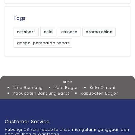
Tags
netshort
asia
chinese
drama china
gaspol pembalap hebat
Area
Kota Bandung
Kota Bogor
Kota Cimahi
Kabupaten Bandung Barat
Kabupaten Bogor
Customer Service
Hubungi CS kami apabila anda mengalami gangguan dan
ada keluhan di Whatsapp