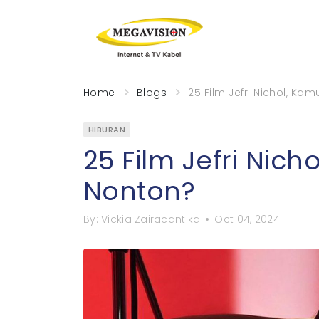
Home
Blogs
25 Film Jefri Nichol, K
HIBURAN
25 Film Jefri Nic
Nonton?
By:
Vickia Zairacantika
Oct 04, 2024