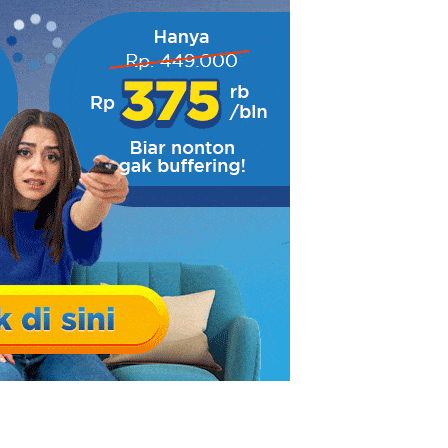
)
 Pakai Megavision Aja!