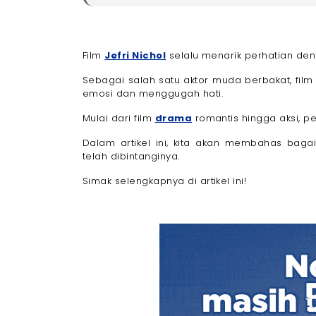
Profil Jefri Nichol
- Karier Jefri Nichol
Daftar Film Jefri Nichol
Film
Jefri Nichol
selalu menarik perhatian de
- 1. Pertaruhan (2017)
- 2. Dear Nathan (2017)
Sebagai salah satu aktor muda berbakat, film 
emosi dan menggugah hati.
- 3. Jailangkung (2017)
- 4. A: Aku, Benci & Cinta (2017)
Mulai dari film
drama
romantis hingga aksi, p
- 5. One Fine Day (2017)
Dalam artikel ini, kita akan membahas bagai
- 6. Surat Cinta Untuk Starla (2017)
telah dibintanginya.
- 7. Jailangkung 2 (2018)
Simak selengkapnya di artikel ini!
- 8. Something in Between (2018)
- 9. Dear Nathan: Hello Salma (2018)
- 10. The Woven Path: Perempuan Tana H
- 11. DreadOut (2019)
- 12. Hit & Run (2019)
- 13. Bebas (2019)
- 14. Habibie & Ainun 3 (2019)
- 15. Seperti Hujan yang Jatuh ke Bumi (2
- 16. Aum! (2021)