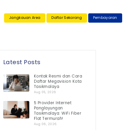
×
Jangkauan Area
Daftar Sekarang
Pembayaran
Latest Posts
Kontak Resmi dan Cara
Daftar Megavision Kota
Tasikmalaya
Aug 05, 2026
5 Provider Internet
Panglayungan
Tasikmalaya: WiFi Fiber
Flat Termurah!
Aug 06, 2026