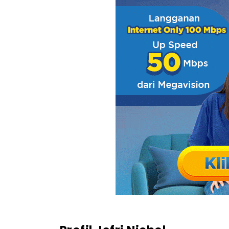
- 17. Dear Nathan: Thank You Salma (2022
- 18. Jakarta vs Everybody (2022)
- 19. My Sassy Girl (2022)
- 20. Jailangkung: Sandekala (2022)
- 21. Sri Asih (2022)
- 22. Tulah 6/13 (2022)
- 23. Why Do You Love Me (2023)
- 24. Mohon Doa Restu (2023)
- 25. Ali Topan (2024)
Mau Nonton Film, Tapi Internet Masih Lemot?