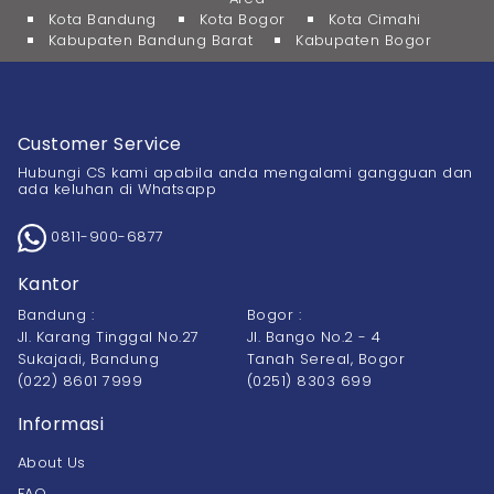
Kota Bandung
Kota Bogor
Kota Cimahi
Kabupaten Bandung Barat
Kabupaten Bogor
Customer Service
Hubungi CS kami apabila anda mengalami gangguan dan
ada keluhan di Whatsapp
0811-900-6877
Kantor
Bandung :
Bogor :
Jl. Karang Tinggal No.27
Jl. Bango No.2 - 4
Sukajadi, Bandung
Tanah Sereal, Bogor
(022) 8601 7999
(0251) 8303 699
Informasi
About Us
FAQ