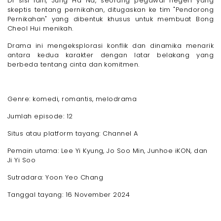
Di sisi lain, Jung Ha Na, seorang pegawai negeri yang
skeptis tentang pernikahan, ditugaskan ke tim "Pendorong
Pernikahan" yang dibentuk khusus untuk membuat Bong
Cheol Hui menikah.
Drama ini mengeksplorasi konflik dan dinamika menarik
antara kedua karakter dengan latar belakang yang
berbeda tentang cinta dan komitmen.
Genre: komedi, romantis, melodrama
Jumlah episode: 12
Situs atau platform tayang: Channel A
Pemain utama: Lee Yi Kyung, Jo Soo Min, Junhoe iKON, dan
Ji Yi Soo
Sutradara: Yoon Yeo Chang
Tanggal tayang: 16 November 2024