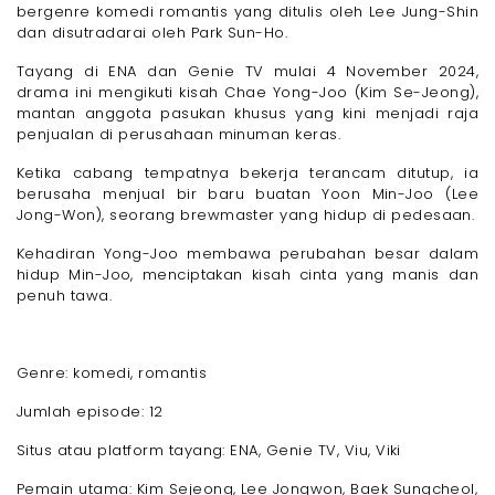
bergenre komedi romantis yang ditulis oleh Lee Jung-Shin
dan disutradarai oleh Park Sun-Ho.
Tayang di ENA dan Genie TV mulai 4 November 2024,
drama ini mengikuti kisah Chae Yong-Joo (Kim Se-Jeong),
mantan anggota pasukan khusus yang kini menjadi raja
penjualan di perusahaan minuman keras.
Ketika cabang tempatnya bekerja terancam ditutup, ia
berusaha menjual bir baru buatan Yoon Min-Joo (Lee
Jong-Won), seorang brewmaster yang hidup di pedesaan.
Kehadiran Yong-Joo membawa perubahan besar dalam
hidup Min-Joo, menciptakan kisah cinta yang manis dan
penuh tawa.
Genre: komedi, romantis
Jumlah episode: 12
Situs atau platform tayang: ENA, Genie TV, Viu, Viki
Pemain utama: Kim Sejeong, Lee Jongwon, Baek Sungcheol,