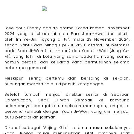
Love Your Enemy adalah drama Korea komedi November
2024 yang disutradarai oleh Park Joon-Hwa dan ditulis
oleh Im Ye-Jin. Tayang di tvN mulai 23 November 2024,
setiap Sabtu dan Minggu pukul 21:20, drama ini berfokus
pada Seok Ji-Won (Ju Ji-Hoon) dan Yoon Ji-Won (Jung Yu-
Mi), yang lahir di kota yang sama pada hari yang sama,
namun berasal dari keluarga yang bermusuhan selama
beberapa generasi.
Meskipun sering bertemu dan bersaing di sekolah,
hubungan mereka selalu dipenuhi ketegangan.
Setelah tumbuh menjadi direktur senior di Seokban
Construction, Seok Ji-Won kembali ke kampung
halamannya sebagai ketua sekolah menengah, tempat ia
bertemu kembali dengan Yoon Ji-Won, yang kini menjadi
guru pendidikan jasmani.
Dikenal sebagai "Anjing Gila" selama masa sekolahnya,
Yoon Ji-Won mulai menunjukkan sifat lamanya saat