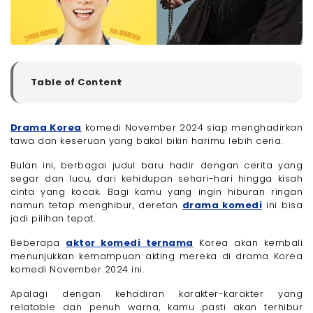
Table of Content
▼
Drama Korea Komedi November 2024
- 1. Finding Handsome (12 November)
Drama Korea
komedi November 2024 siap menghadirkan
tawa dan keseruan yang bakal bikin harimu lebih ceria.
- 2. Love Your Enemy (23 November)
- 3. Social Savvy Class 101 (10 November)
Bulan ini, berbagai judul baru hadir dengan cerita yang
- 4. The Fiery Priest Season 2 (8 November)
segar dan lucu, dari kehidupan sehari-hari hingga kisah
cinta yang kocak. Bagi kamu yang ingin hiburan ringan
- 5. Mr. Plankton (8 November)
namun tetap menghibur, deretan
drama komedi
ini bisa
- 6. Brewing Love (4 November)
jadi pilihan tepat.
- 7. Marry You (16 November)
Beberapa
Rekomendasi Situs Nonton Drama Komedi November
aktor komedi ternama
Korea akan kembali
2024
menunjukkan kemampuan akting mereka di drama Korea
komedi November 2024 ini.
- 1. Netflix
- 2. Viu
Apalagi dengan kehadiran karakter-karakter yang
- 3. WeTV
relatable dan penuh warna, kamu pasti akan terhibur