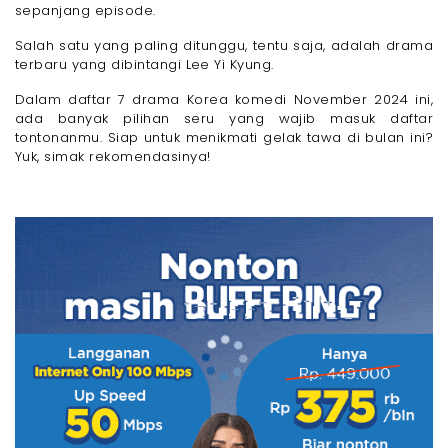
- 4. iQIYI
sepanjang episode.
- 5. Vidio
Salah satu yang paling ditunggu, tentu saja, adalah drama
Tips Asyik dan Seru Nonton Drama Korea Komedi
terbaru yang dibintangi Lee Yi Kyung.
November 2024
- 1. Tonton Bareng Teman atau Keluarga
Dalam daftar 7 drama Korea komedi November 2024 ini,
ada banyak pilihan seru yang wajib masuk daftar
- 2. Siapkan Cemilan dan Minuman Favorit
tontonanmu. Siap untuk menikmati gelak tawa di bulan ini?
- 3. Tonton dengan Koneksi Internet Stabil
Yuk, simak rekomendasinya!
- 4. Ciptakan Suasana Nyaman
- 5. Pilih Platform Streaming yang Tepat
Gak Perlu Bingung Lagi, Kini Nonton Drakor Lebih
Mudah dengan Paket Internet 100 + 50 Mbps dari
Megavision. Hanya Rp. 375.000 Bikin Kamu Puas
Nonton Seharian!
Akhir Kata