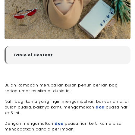
Table of Content
▼
Doa Puasa Hari ke 5 di Bulan Ramadhan: Arab, Latin
dan Artinya
Doa Puasa Hari ke 5 Bulan Ramadhan
Bulan Ramadan merupakan bulan penuh berkah bagi
- Doa Puasa Hari ke 5 dalam Bahasa Arab :
setiap umat muslim di dunia ini.
- Doa Puasa Hari ke 5 dalam Bahasa Latin :
- Arti dari Doa Puasa Hari ke 5 :
Nah, bagi kamu yang ingin mengumpulkan banyak amal di
Makna dan Manfaat Doa Puasa Hari ke 5
bulan puasa, baiknya kamu mengamalkan
doa
puasa hari
ke 5 ini.
- Makna Doa Puasa Hari ke 5
- Manfaat Membaca Doa Puasa Hari ke 5
Dengan mengamalkan
doa
puasa hari ke 5, kamu bisa
- Akhir Kata
mendapatkan pahala berlimpah.