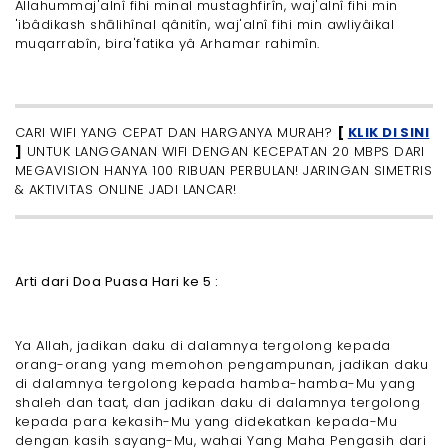
Allahummaj'alnî fihi minal mustaghfirîn, waj'alnî fihi min
'ibâdikash shālihînal qânitîn, waj'alnî fihi min awliyâikal
muqarrabîn, bira'fatika yâ Arhamar rahimîn.
CARI WIFI YANG CEPAT DAN HARGANYA MURAH?
[
KLIK DI SINI
]
UNTUK LANGGANAN WIFI DENGAN KECEPATAN 20 MBPS DARI
MEGAVISION HANYA 100 RIBUAN PERBULAN! JARINGAN SIMETRIS
& AKTIVITAS ONLINE JADI LANCAR!
Arti dari Doa Puasa Hari ke 5 :
Ya Allah, jadikan daku di dalamnya tergolong kepada
orang-orang yang memohon pengampunan, jadikan daku
di dalamnya tergolong kepada hamba-hamba-Mu yang
shaleh dan taat, dan jadikan daku di dalamnya tergolong
kepada para kekasih-Mu yang didekatkan kepada-Mu
dengan kasih sayang-Mu, wahai Yang Maha Pengasih dari