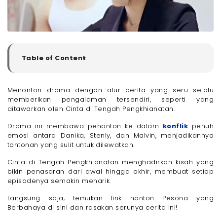
Table of Content
▼
Sinopsis Drama China Cinta di Tengah
Pengkhianatan
Menonton drama dengan alur cerita yang seru selalu
Cast di Drama Cinta di Tengah Pengkhianatan
memberikan pengalaman tersendiri, seperti yang
- 1. Danika
ditawarkan oleh Cinta di Tengah Pengkhianatan.
- 2. Stenly
Drama ini membawa penonton ke dalam
konflik
penuh
- 3. Malvin
emosi antara Danika, Stenly, dan Malvin, menjadikannya
Link Nonton Cinta di Tengah Pengkhianatan Drama
tontonan yang sulit untuk dilewatkan.
China
Saksikan Drama China Cinta di Tengah
Cinta di Tengah Pengkhianatan menghadirkan kisah yang
Pengkhianatan dengan Pakai Paket Internet Only 100
bikin penasaran dari awal hingga akhir, membuat setiap
Mbps dari Megavision, Buat Pengalaman Nontonmu
episodenya semakin menarik.
Naik Kelas!
Akhir Kata
Langsung saja, temukan link nonton Pesona yang
Berbahaya di sini dan rasakan serunya cerita ini!