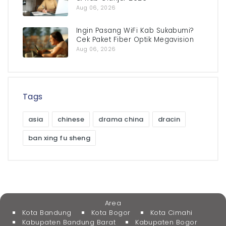
Aug 06, 2026
Ingin Pasang WiFi Kab Sukabumi?
Cek Paket Fiber Optik Megavision
Aug 06, 2026
Tags
asia
chinese
drama china
dracin
ban xing fu sheng
Area
Kota Bandung
Kota Bogor
Kota Cimahi
Kabupaten Bandung Barat
Kabupaten Bogor