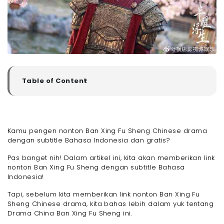
Table of Content
▼
Sinopsis Drama China Ban Xing Fu Sheng
Detail Ban Xing Fu Sheng Chinese Drama
Pemeran Utama dan Pendukung di Drama China Ban
Kamu pengen nonton Ban Xing Fu Sheng Chinese drama
Xing Fu Sheng
dengan subtitle Bahasa Indonesia dan gratis?
Alasan Kamu Harus Nonton Ban Xing Fu Sheng
Chinese Drama
Pas banget nih! Dalam artikel ini, kita akan memberikan link
Link Nonton Ban Xing Fu Sheng Chinese Drama Sub
nonton Ban Xing Fu Sheng dengan subtitle Bahasa
Indo Selain di Bilibili
Indonesia!
Akhir Kata
Tapi, sebelum kita memberikan link nonton Ban Xing Fu
Sheng Chinese drama, kita bahas lebih dalam yuk tentang
Drama China Ban Xing Fu Sheng ini.